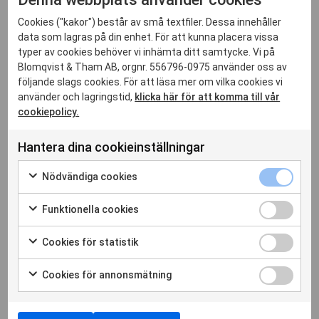
plattformar, enligt gällande regelverk.
Cookies ("kakor") består av små textfiler. Dessa innehåller
Med personuppgifter avses all typ av information som
data som lagras på din enhet. För att kunna placera vissa
typer av cookies behöver vi inhämta ditt samtycke. Vi på
kan hänföras till en identifierbar eller identifierad fysisk
Blomqvist & Tham AB, orgnr. 556796-0975 använder oss av
person. Denna typ av information kan vara exempelvis
följande slags cookies. För att läsa mer om vilka cookies vi
namn, e-postadress, bild, telefonnummer eller annan
använder och lagringstid,
klicka här för att komma till vår
cookiepolicy.
information som du lämnat till Blomqvist & Tham som är
nödvändiga för oss i vår verksamhet.
Hantera dina cookieinställningar
Blomqvist & Tham använder personuppgifter enbart i den
Nödvändiga cookies
egna verksamheten. För mer detaljerad information om
Funktionella cookies
behandling av personuppgifter, kontakta oss.
Cookies för statistik
Cookies för annonsmätning
mail
info@blomqvist-tham.se