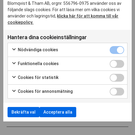
inte att kontakta oss!
Blomqvist & Tham AB, orgnr. 556796-0975 använder oss av
följande slags cookies. För att läsa mer om vilka cookies vi
använder och lagringstid,
klicka här för att komma till vår
Namn
*
cookiepolicy.
Hantera dina cookieinställningar
Telefon
Nödvändiga cookies
Funktionella cookies
E-post
*
Cookies för statistik
Cookies för annonsmätning
Hur kan vi hjälpa dig?
Bekräfta val
Acceptera alla