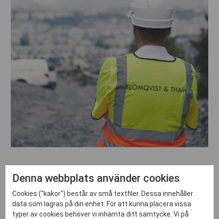
VILL DU BLI KONTAKTAD?
Denna webbplats använder cookies
Cookies ("kakor") består av små textfiler. Dessa innehåller
Är ni i behov av kvalificerade projekt- och
data som lagras på din enhet. För att kunna placera vissa
projekteringsledningstjänster i er byggprocess? Tveka
typer av cookies behöver vi inhämta ditt samtycke. Vi på