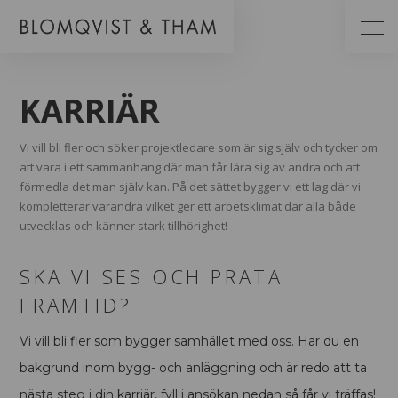
KARRIÄR
Vi vill bli fler och söker projektledare som är sig själv och tycker om
att vara i ett sammanhang där man får lära sig av andra och att
förmedla det man själv kan. På det sättet bygger vi ett lag där vi
kompletterar varandra vilket ger ett arbetsklimat där alla både
utvecklas och känner stark tillhörighet!
SKA VI SES OCH PRATA
FRAMTID?
Vi vill bli fler som bygger samhället med oss. Har du en
bakgrund inom bygg- och anläggning och är redo att ta
nästa steg i din karriär, fyll i ansökan nedan så får vi träffas!