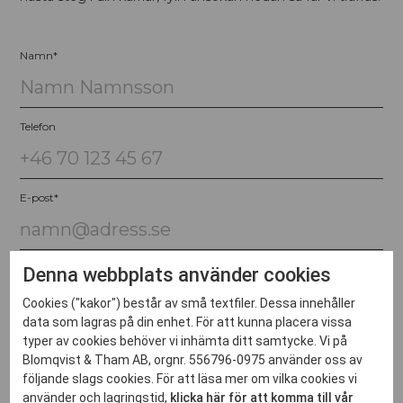
Namn
*
Telefon
E-post
*
Meddelande
Denna webbplats använder cookies
Cookies ("kakor") består av små textfiler. Dessa innehåller
data som lagras på din enhet. För att kunna placera vissa
typer av cookies behöver vi inhämta ditt samtycke. Vi på
Ladda upp ditt CV
Blomqvist & Tham AB, orgnr. 556796-0975 använder oss av
följande slags cookies. För att läsa mer om vilka cookies vi
använder och lagringstid,
klicka här för att komma till vår