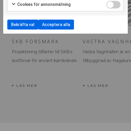
Cookies för annonsmätning
Bekräfta val
Acceptera alla
SKB FORSMARK
VÄSTRA VAGNH
Projektering tillfarter till SKB:s
Västra Vagnhallen är en
slutförvar för använt kärnbränsle
tillbyggnad av Hagalun
LÄS MER
LÄS MER