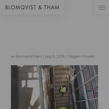
SLU
SSE
N
av
blomqvisttham
|
aug 9, 2019
|
Tidigare Projekt