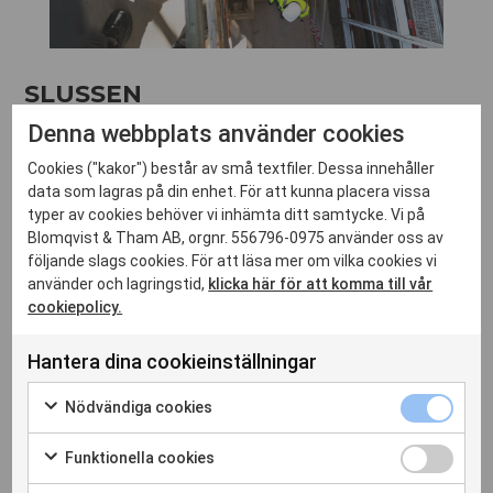
SLUSSEN
Denna webbplats använder cookies
Cookies ("kakor") består av små textfiler. Dessa innehåller
Framtidens Slussen ska bli en effektiv och trygg
data som lagras på din enhet. För att kunna placera vissa
knutpunkt för gående, cyklister och kollektivtrafik. Det
typer av cookies behöver vi inhämta ditt samtycke. Vi på
ska också bli en av Stockholms mest attraktiva
Blomqvist & Tham AB, orgnr. 556796-0975 använder oss av
följande slags cookies. För att läsa mer om vilka cookies vi
mötesplatser med parkliv, nöjen och kultur, restauranger
använder och lagringstid,
klicka här för att komma till vår
och caféer.
cookiepolicy.
Med ökad kapacitet att släppa ut vatten från Mälaren till
Hantera dina cookieinställningar
Saltsjön minskas också risken för översvämningar i
Nödvändiga cookies
Stockholm och Mälardalen. Det säkrar vattentillgången
för de cirka två miljoner människor som får sitt
Funktionella cookies
dricksvatten från Mälaren.