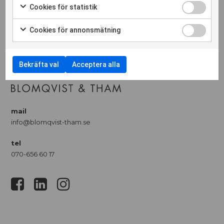
Cookies för statistik
Blomqvist & Tham deltar i projektet med
Cookies för annonsmätning
projekteringsledning med fokus på externa
ledningsägare.
Bekräfta val
Acceptera alla
mail
info@blomqvist-tham.se
tel
070-656 60 17