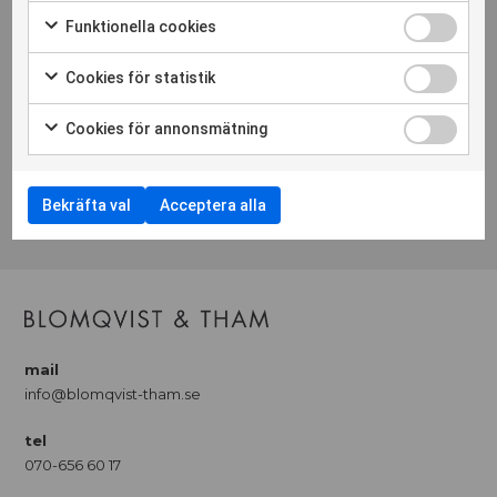
Funktionella cookies
CATARINA HAGMAN
Cookies för statistik
Projektledare
Cookies för annonsmätning
mail
catarina.hagman@blomqvist-tham.se
tel
Bekräfta val
Acceptera alla
070-573 19 94
mail
info@blomqvist-tham.se
tel
070-656 60 17