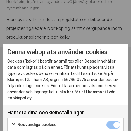
Norrköping ingår framtagande av två järnvägsplaner och tre
systemhandlingar.
Blomqvist & Tham deltar i projektet som biträdande
projekteringsledare Norrköping samt övergripande inom
produktionsplanering och kalkyl.
Denna webbplats använder cookies
Cookies ("kakor") består av små textfiler. Dessa innehåller
data som lagras på din enhet. För att kunna placera vissa
typer av cookies behöver vi inhämta ditt samtycke. Vi på
Blomqvist & Tham AB, orgnr. 556796-0975 använder oss av
följande slags cookies. För att läsa mer om vilka cookies vi
använder och lagringstid,
klicka här för att komma till vår
cookiepolicy.
Hantera dina cookieinställningar
Nödvändiga cookies