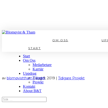
TÄBY
OM OSS
UP
START
Start
Om Oss
Medarbetare
Karriär
Uppdrag
Tjänster
av
blomqvisttham
|
aug 9, 2019
|
Tidigare Projekt
Projekt
Kontakt
About B&T