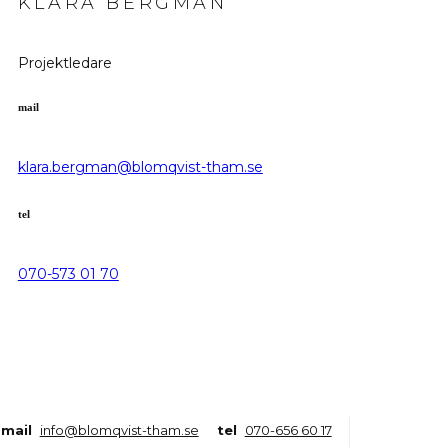
KLARA BERGMAN
Projektledare
mail
klara.bergman
@blomqvist-tham.se
tel
070-573 01 70
mail
info@blomqvist-tham.se
tel
070-656 60 17