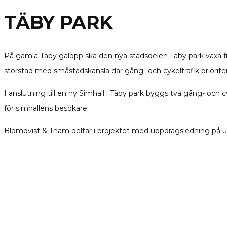
TÄBY PARK
På gamla Täby galopp ska den nya stadsdelen Täby park växa f
storstad med småstadskänsla där gång- och cykeltrafik prioriter
I anslutning till en ny Simhall i Täby park byggs två gång- oc
för simhallens besökare.
Blomqvist & Tham deltar i projektet med uppdragsledning på u