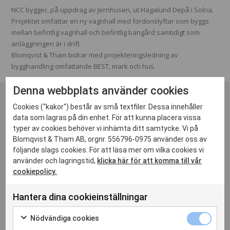
NCC bygger, på uppdrag av Jernhusen, ut Hagalund Depå i Solna.
Projektet omfattar en ny vagnhall med fordonslyftar som byggs
mellan befintlig vagnhall och befintlig bangård samtidigt som
anläggningen är i drift.
Blomqvist & Tham bidrar med projekteringsledning av
bygghandling omfattande BEST, mark och hus.
Denna webbplats använder cookies
Cookies ("kakor") består av små textfiler. Dessa innehåller
data som lagras på din enhet. För att kunna placera vissa
typer av cookies behöver vi inhämta ditt samtycke. Vi på
Blomqvist & Tham AB, orgnr. 556796-0975 använder oss av
följande slags cookies. För att läsa mer om vilka cookies vi
använder och lagringstid,
klicka här för att komma till vår
cookiepolicy.
Hantera dina cookieinställningar
Nödvändiga cookies