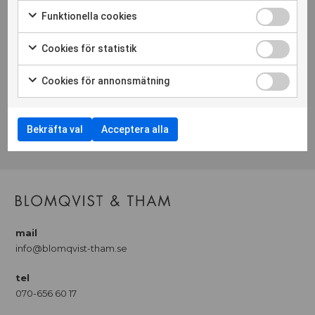
Funktionella cookies
SOFIA SWÄRD
Cookies för statistik
Projektledare
Cookies för annonsmätning
mail
sofia.sward@blomqvist-tham.se
tel
Bekräfta val
Acceptera alla
070-40909938
mail
info@blomqvist-tham.se
tel
070-656 60 17