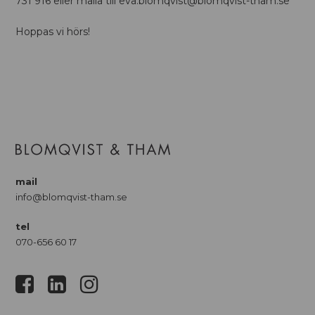
731 916 eller maila till eva.blomqvist@blomqvist-tham.se
Hoppas vi hörs!
mail
info@blomqvist-tham.se
tel
070-656 60 17