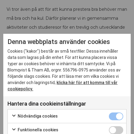
Vi tror även på att för att kunna prestera bra behöver man
må bra och ha kul. Därför planerar vi in gemensamma
aktiviteter och studieresor för en trevlig och utvecklande
miljö tillsammans.
Denna webbplats använder cookies
Projekt- och Projekteringsledare
Cookies ("kakor") består av små textfiler. Dessa innehåller
data som lagras på din enhet. För att kunna placera vissa
För oss innebär projektledning att leda människor så att
typer av cookies behöver vi inhämta ditt samtycke. Vi på
de utifrån sin uppgift bidrar till projektets mål. Vi vet att
Blomqvist & Tham AB, orgnr. 556796-0975 använder oss av
god kommunikation är en av framgångsfaktorerna inom
följande slags cookies. För att läsa mer om vilka cookies vi
använder och lagringstid,
klicka här för att komma till vår
projektledning och arbetar därför nära våra kunder med
cookiepolicy.
att översätta idéer till verklighet. Ibland hjälper vi till från
idé till färdigställande och ibland gör vi avgränsade
Hantera dina cookieinställningar
insatser – allt för kundens bästa.
Nödvändiga cookies
I projekteringsskedet läggs grunden för ett
Funktionella cookies