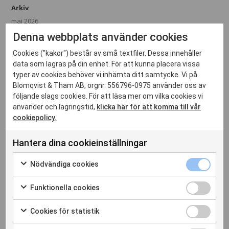
Arkiv
maj 2026
Denna webbplats använder cookies
april 2026
februari 2025
Cookies ("kakor") består av små textfiler. Dessa innehåller
data som lagras på din enhet. För att kunna placera vissa
juni 2024
typer av cookies behöver vi inhämta ditt samtycke. Vi på
december 2023
Blomqvist & Tham AB, orgnr. 556796-0975 använder oss av
oktober 2023
följande slags cookies. För att läsa mer om vilka cookies vi
använder och lagringstid,
klicka här för att komma till vår
november 2020
cookiepolicy.
april 2020
januari 2020
Hantera dina cookieinställningar
november 2019
Nödvändiga cookies
oktober 2019
augusti 2019
Funktionella cookies
april 2019
januari 2019
Cookies för statistik
december 2018