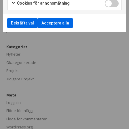
Cookies för annonsmätning
oktober 2018
augusti 2018
juni 2018
Bekräfta val
Acceptera alla
juni 2017
Kategorier
Nyheter
Okategoriserade
Projekt
Tidigare Projekt
Meta
Logga in
Flöde för inlägg
Flöde för kommentarer
WordPress.org