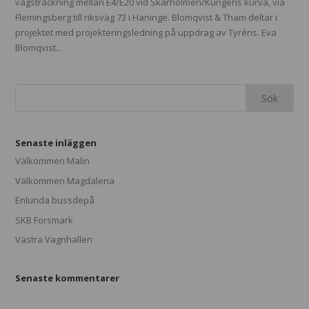
vägsträckning mellan E4/E20 vid Skärholmen/Kungens kurva, via
Flemingsberg till riksväg 73 i Haninge. Blomqvist & Tham deltar i
projektet med projekteringsledning på uppdrag av Tyréns. Eva
Blomqvist...
Senaste inläggen
Välkommen Malin
Välkommen Magdalena
Enlunda bussdepå
SKB Forsmark
Västra Vagnhallen
Senaste kommentarer