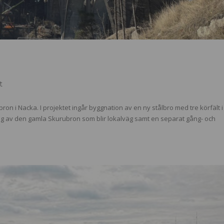
t
n i Nacka. I projektet ingår byggnation av en ny stålbro med tre körfält i
ing av den gamla Skurubron som blir lokalväg samt en separat gång- och