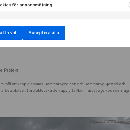
okies för annonsmätning
äfta val
Acceptera alla
re Projekt
 som mål att koppla samma Hammarbyhöjden och Hammarby Sjöstad och
 arbetsplatser. I projektet ska den upplyfta Hammarbyvägen och den lägr
.