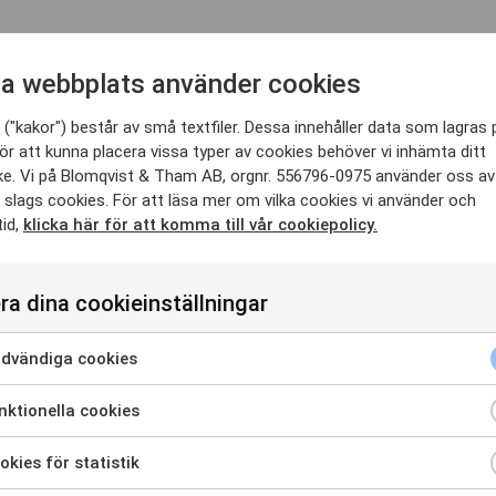
re Projekt
a webbplats använder cookies
 överdäckningen av väg 222 samt ny stadsbebyggelse.Copyright: Mötesplat
("kakor") består av små textfiler. Dessa innehåller data som lagras 
ats Nacka blir en ny stark kommunikationsnod och mötesplats för hållba
ör att kunna placera vissa typer av cookies behöver vi inhämta ditt
e. Vi på Blomqvist & Tham AB, orgnr. 556796-0975 använder oss av
 slags cookies. För att läsa mer om vilka cookies vi använder och
tid,
klicka här för att komma till vår cookiepolicy.
ra dina cookieinställningar
dvändiga cookies
ktionella cookies
kies för statistik