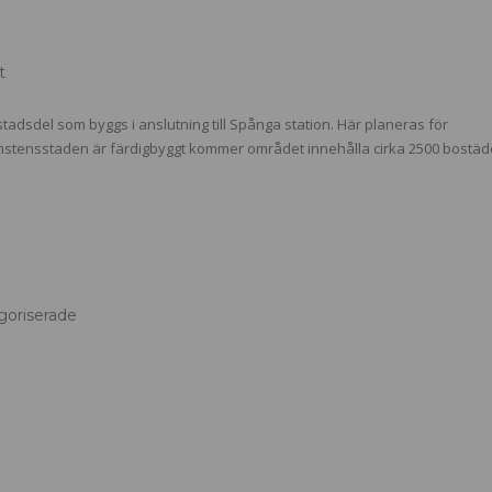
t
dsdel som byggs i anslutning till Spånga station. Här planeras för
romstensstaden är färdigbyggt kommer området innehålla cirka 2500 bostäd
goriserade