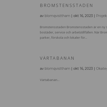
BROMSTENSSTADEN
av
blomqvisttham
|
okt 16, 2023
|
Projek
Bromstensstaden Bromstensstaden är en ny sta
bostäder, service och arbetstillfällen. När B
parker, förskola och lokaler för...
VÄRTABANAN
av
blomqvisttham
|
okt 16, 2023
|
Okate
Värtabanan...