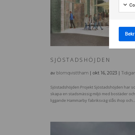
Co
Bekr
SJÖSTADSHÖJDEN
av
blomqvisttham
|
okt 16, 2023
|
Tidiga
Sjöstadshöjden Projekt Sjöstadshöjden har
skapa en stadsmässig miljö med bostäder och
liggande Hammarby fabriksväg slås ihop och..